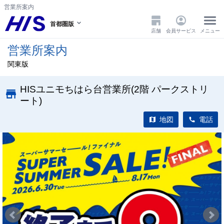
営業所案内
首都圏版
店舗
会員サービス
メニュー
営業所案内
関東版
HISユニモちはら台営業所(2階 パークストリ
ート)
地図
電話