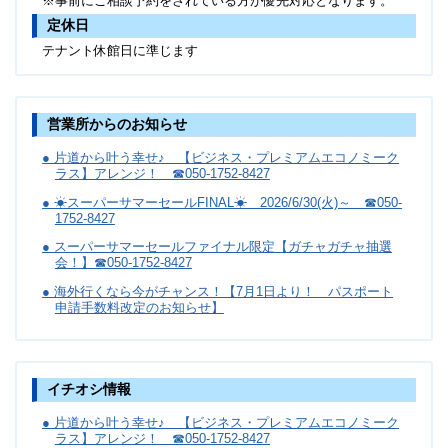
※事前にご相談予約をされている方が優先対応となります。
定休日
テナント休館日に準じます
営業所からのお知らせ
● 片道から叶う幸せ♪ 【ビジネス・プレミアムエコノミーク
ラス】アレンジ！ ☎050-1752-8427
● ☀スーパーサマーセールFINAL☀ 2026/6/30(火)～ ☎050-
1752-8427
● スーパーサマーセールファイナル限定【ガチャガチャ抽選
会！】☎050-1752-8427
● 海外行くなら今がチャンス！【7月1日より！ パスポート
申請手数料改定のお知らせ】
イチオシ情報
● 片道から叶う幸せ♪ 【ビジネス・プレミアムエコノミーク
ラス】アレンジ！ ☎050-1752-8427