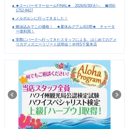
● ☀スーパーサマーセールFINAL☀ 2026/6/30(火)～ ☎050-
1752-8427
● メルボルンに行ってきました！
● 燃油込みでこの価格！ ★夏休みグアム4日間★ チャータ
ー便利用！
● 実際にパークへ行ってきたスタッフによる、はじめてのアメ
リカディズニーリゾート説明会！＠HIS千葉本店