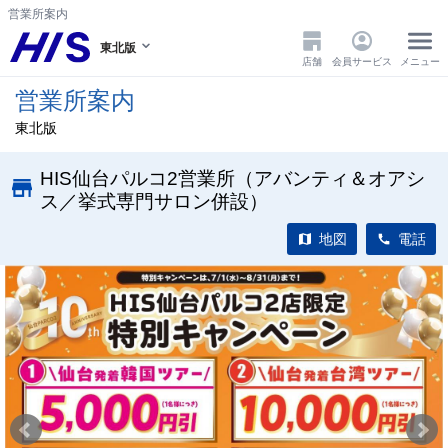
営業所案内
東北版
店舗
会員サービス
メニュー
営業所案内
東北版
HIS仙台パルコ2営業所（アバンティ＆オアシ
ス／挙式専門サロン併設）
地図
電話