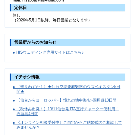
Mail: his103a@his-world.com
定休日
無し
（2026年5月1日以降、毎日営業となります）
営業所からのお知らせ
● HISウェディング専用サイトはこちら♪
イチオシ情報
● 【残りわずか！】★仙台空港発着魅惑のウズベキスタン5日
間★
● 【仙台からヨーロッパへ】憧れの地中海4か国周遊10日間
● 【秋休み出発！】10/11仙台発JTA直行チャーター便利用！
石垣島4日間
● 《オンライン相談受付中》ご自宅からご結婚式のご相談して
みませんか？