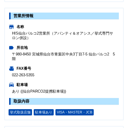
営業所情報
名称
HIS仙台パルコ2営業所（アバンティ＆オアシス／挙式専門サ
ロン併設）
所在地
〒980-8450 宮城県仙台市青葉区中央3丁目7-5 仙台パルコ2 5
階
FAX番号
022-263-5355
駐車場
あり ((仙台PARCO2提携駐車場))
取扱内容
挙式取扱店舗
駐車場あり
VISA・MASTER・JCB