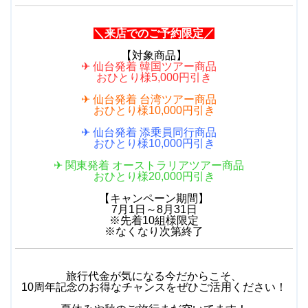
＼来店でのご予約限定／
【対象商品】
✈ 仙台発着 韓国ツアー商品
おひとり様5,000円引き
✈ 仙台発着 台湾ツアー商品
おひとり様10,000円引き
✈ 仙台発着 添乗員同行商品
おひとり様10,000円引き
✈ 関東発着 オーストラリアツアー商品
おひとり様20,000円引き
【キャンペーン期間】
7月1日～8月31日
※先着10組様限定
※なくなり次第終了
旅行代金が気になる今だからこそ、
10周年記念のお得なチャンスをぜひご活用ください！