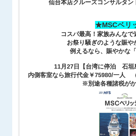
仙台本店クルーズコンサルタン
★MSCベリ
コスパ最高！家族みんなで
お祭り騒ぎのような賑や
例えるなら、賑やかな
11月27日【台湾に停泊 石
内側客室なら旅行代金￥75980/一人 
※別途各種諸税が