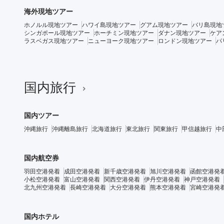
海外現地ツアー
ホノルル現地ツアー
ハワイ島現地ツアー
グアム現地ツアー
バリ島現地
シンガポール現地ツアー
ホーチミン現地ツアー
ダナン現地ツアー
ケア
ラスベガス現地ツアー
ニューヨーク現地ツアー
ロンドン現地ツアー
パ
国内旅行
国内ツアー
沖縄旅行
沖縄離島旅行
北海道旅行
東北旅行
関東旅行
甲信越旅行
中
国内航空券
羽田空港発着
成田空港発着
新千歳空港発着
旭川空港発着
函館空港発
小松空港発着
富山空港発着
関西空港発着
伊丹空港発着
神戸空港発着
北九州空港発着
長崎空港発着
大分空港発着
熊本空港発着
宮崎空港発
国内ホテル