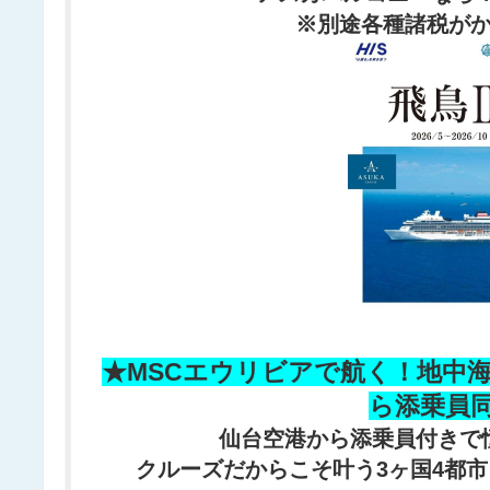
※別途各種諸税が
★
MSCエウリビアで航く！地中海
ら添乗員同
仙台空港から添乗員付きで
クルーズだからこそ叶う3ヶ国4都