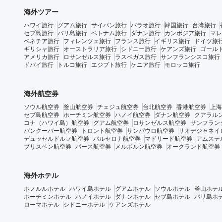
海外ツアー
ハワイ旅行
グアム旅行
サイパン旅行
パラオ旅行
韓国旅行
台湾旅行
セブ島旅行
バリ島旅行
ベトナム旅行
ダナン旅行
カンボジア旅行
マレ
ベネチア旅行
フィレンツェ旅行
フランス旅行
イギリス旅行
ドイツ旅
ギリシャ旅行
オーストラリア旅行
シドニー旅行
ケアンズ旅行
ゴール
アメリカ旅行
ロサンゼルス旅行
ラスベガス旅行
サンフランシスコ旅行
ドバイ旅行
トルコ旅行
エジプト旅行
ケニア旅行
モロッコ旅行
海外航空券
ソウル航空券
釜山航空券
チェジュ航空券
台北航空券
香港航空券
上海
セブ島航空券
ホーチミン航空券
ハノイ航空券
ダナン航空券
クアラル
コナ（ハワイ島）航空券
グアム航空券
ロサンゼルス航空券
サンフラン
バンクーバー航空券
トロント航空券
サンパウロ航空券
リオデジャネイ
デュッセルドルフ航空券
バルセロナ航空券
マドリード航空券
アムステ
ブリスベン航空券
パース航空券
メルボルン航空券
オークランド航空券
海外ホテル
ホノルルホテル
ハワイ島ホテル
グアムホテル
ソウルホテル
釜山ホテ
ホーチミンホテル
ハノイホテル
ダナンホテル
セブ島ホテル
バリ島ホ
ローマホテル
シドニーホテル
ケアンズホテル