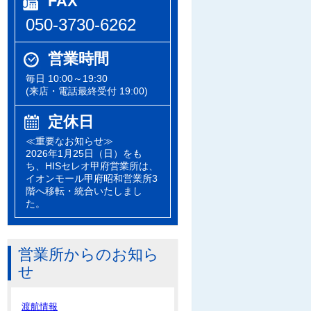
FAX
050-3730-6262
営業時間
毎日 10:00～19:30
(来店・電話最終受付 19:00)
定休日
≪重要なお知らせ≫
2026年1月25日（日）をも
ち、HISセレオ甲府営業所は、
イオンモール甲府昭和営業所3
階へ移転・統合いたしまし
た。
営業所からのお知ら
せ
渡航情報