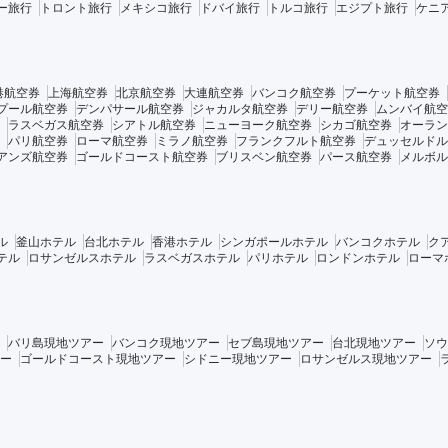
ー旅行
トロント旅行
メキシコ旅行
ドバイ旅行
トルコ旅行
エジプト旅行
ケニ
港航空券
上海航空券
北京航空券
大連航空券
バンコク航空券
プーケット航空券
プール航空券
デンパサール航空券
ジャカルタ航空券
デリー航空券
ムンバイ航空
ラスベガス航空券
シアトル航空券
ニューヨーク航空券
シカゴ航空券
オーラン
パリ航空券
ローマ航空券
ミラノ航空券
フランクフルト航空券
デュッセルドル
アンズ航空券
ゴールドコースト航空券
ブリスベン航空券
パース航空券
メルボル
ル
釜山ホテル
台北ホテル
香港ホテル
シンガポールホテル
バンコクホテル
ク
テル
ロサンゼルスホテル
ラスベガスホテル
パリホテル
ロンドンホテル
ローマ
バリ島現地ツアー
バンコク現地ツアー
セブ島現地ツアー
台北現地ツアー
ソウ
ー
ゴールドコースト現地ツアー
シドニー現地ツアー
ロサンゼルス現地ツアー