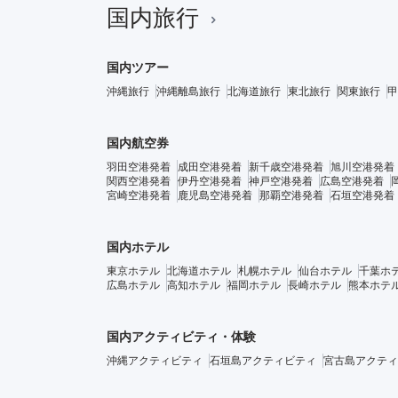
国内旅行
国内ツアー
沖縄旅行
沖縄離島旅行
北海道旅行
東北旅行
関東旅行
甲
国内航空券
羽田空港発着
成田空港発着
新千歳空港発着
旭川空港発着
関西空港発着
伊丹空港発着
神戸空港発着
広島空港発着
宮崎空港発着
鹿児島空港発着
那覇空港発着
石垣空港発着
国内ホテル
東京ホテル
北海道ホテル
札幌ホテル
仙台ホテル
千葉ホ
広島ホテル
高知ホテル
福岡ホテル
長崎ホテル
熊本ホテ
国内アクティビティ・体験
沖縄アクティビティ
石垣島アクティビティ
宮古島アクティ