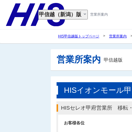
甲信越
（新潟）
版
営業所案内
>
HIS甲信越版トップページ
営業所案内
営業所案内
甲信越版
HISイオンモール
HISセレオ甲府営業所 移転
お客様各位