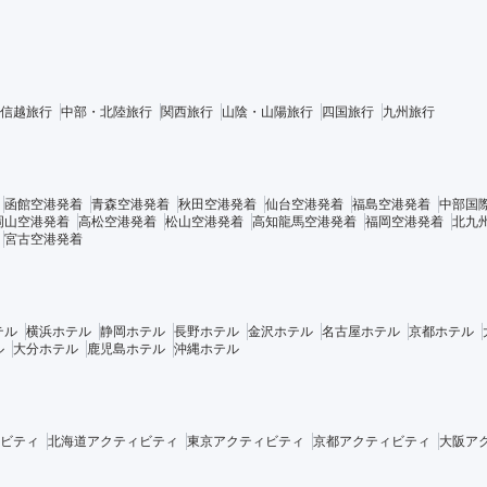
信越旅行
中部・北陸旅行
関西旅行
山陰・山陽旅行
四国旅行
九州旅行
函館空港発着
青森空港発着
秋田空港発着
仙台空港発着
福島空港発着
中部国
岡山空港発着
高松空港発着
松山空港発着
高知龍馬空港発着
福岡空港発着
北九
宮古空港発着
テル
横浜ホテル
静岡ホテル
長野ホテル
金沢ホテル
名古屋ホテル
京都ホテル
ル
大分ホテル
鹿児島ホテル
沖縄ホテル
ビティ
北海道アクティビティ
東京アクティビティ
京都アクティビティ
大阪ア