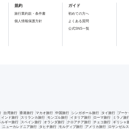
規約
ガイド
旅行業約款・条件書
初めての方へ
個人情報保護方針
よくある質問
公式SNS一覧
行
台湾旅行
香港旅行
マカオ旅行
中国旅行
シンガポール旅行
タイ旅行
プーケ
インド旅行
スリランカ旅行
モンゴル旅行
イタリア旅行
ローマ旅行
ミラノ旅
ベルギー旅行
スペイン旅行
オランダ旅行
クロアチア旅行
チェコ旅行
ギリシャ
ニューカレドニア旅行
タヒチ旅行
モルディブ旅行
アメリカ旅行
ロサンゼルス