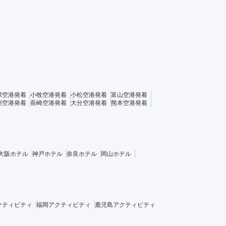
際空港発着
小牧空港発着
小松空港発着
富山空港発着
州空港発着
長崎空港発着
大分空港発着
熊本空港発着
大阪ホテル
神戸ホテル
奈良ホテル
岡山ホテル
クティビティ
福岡アクティビティ
鹿児島アクティビティ