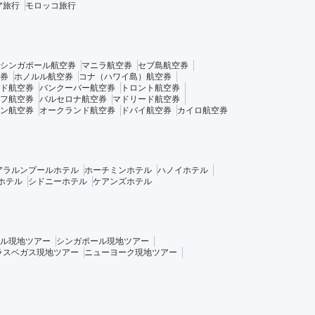
ア旅行
モロッコ旅行
シンガポール航空券
マニラ航空券
セブ島航空券
券
ホノルル航空券
コナ（ハワイ島）航空券
ド航空券
バンクーバー航空券
トロント航空券
フ航空券
バルセロナ航空券
マドリード航空券
ン航空券
オークランド航空券
ドバイ航空券
カイロ航空券
アラルンプールホテル
ホーチミンホテル
ハノイホテル
ホテル
シドニーホテル
ケアンズホテル
ル現地ツアー
シンガポール現地ツアー
ラスベガス現地ツアー
ニューヨーク現地ツアー