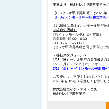
平素より、HISセレオ甲府営業所を
【HISセレオ甲府営業所】は2026年1
【
HISイオンモール甲府昭和営業所
1月26日以降はイオンモール甲府
＜統合先店舗＞
HISイオンモール甲府昭和営業所
営業時間 10:00~18:30
TEL 050-1752-3053
(セレオ甲府営業所と同じ番号でご連
＜移転スケジュール＞
1/25（日）セレオ甲府営業所最終営
1/26（月）～ 2/12（木）イオン
2/13（金）～ イオンモール甲府昭
お客様にはご不便をおかけいたしま
2026年もHISを何卒宜しくお願いし
株式会社エイチ・アイ・エス
HISセレオ甲府営業所