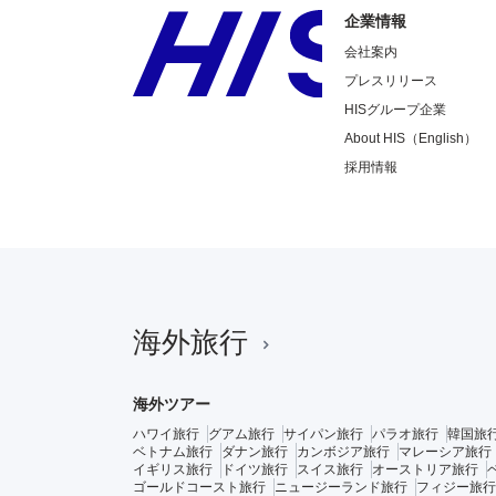
企業情報
会社案内
プレスリリース
HISグループ企業
About HIS（English）
採用情報
海外旅行
海外ツアー
ハワイ旅行
グアム旅行
サイパン旅行
パラオ旅行
韓国旅
ベトナム旅行
ダナン旅行
カンボジア旅行
マレーシア旅行
イギリス旅行
ドイツ旅行
スイス旅行
オーストリア旅行
ゴールドコースト旅行
ニュージーランド旅行
フィジー旅行