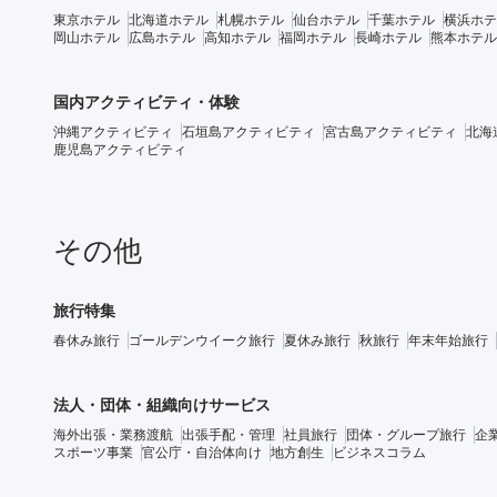
東京ホテル
北海道ホテル
札幌ホテル
仙台ホテル
千葉ホテル
横浜ホテ
岡山ホテル
広島ホテル
高知ホテル
福岡ホテル
長崎ホテル
熊本ホテル
国内アクティビティ・体験
沖縄アクティビティ
石垣島アクティビティ
宮古島アクティビティ
北海
鹿児島アクティビティ
その他
旅行特集
春休み旅行
ゴールデンウイーク旅行
夏休み旅行
秋旅行
年末年始旅行
法人・団体・組織向けサービス
海外出張・業務渡航
出張手配・管理
社員旅行
団体・グループ旅行
企
スポーツ事業
官公庁・自治体向け
地方創生
ビジネスコラム