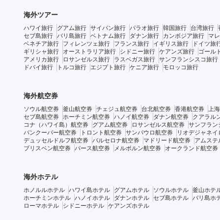
海外ツアー
ハワイ旅行
グアム旅行
サイパン旅行
パラオ旅行
韓国旅行
台湾旅行
セブ島旅行
バリ島旅行
ベトナム旅行
ダナン旅行
カンボジア旅行
マレ
ベネチア旅行
フィレンツェ旅行
フランス旅行
イギリス旅行
ドイツ旅
ギリシャ旅行
オーストラリア旅行
シドニー旅行
ケアンズ旅行
ゴール
アメリカ旅行
ロサンゼルス旅行
ラスベガス旅行
サンフランシスコ旅行
ドバイ旅行
トルコ旅行
エジプト旅行
ケニア旅行
モロッコ旅行
海外航空券
ソウル航空券
釜山航空券
チェジュ航空券
台北航空券
香港航空券
上海
セブ島航空券
ホーチミン航空券
ハノイ航空券
ダナン航空券
クアラル
コナ（ハワイ島）航空券
グアム航空券
ロサンゼルス航空券
サンフラン
バンクーバー航空券
トロント航空券
サンパウロ航空券
リオデジャネイ
デュッセルドルフ航空券
バルセロナ航空券
マドリード航空券
アムステ
ブリスベン航空券
パース航空券
メルボルン航空券
オークランド航空券
海外ホテル
ホノルルホテル
ハワイ島ホテル
グアムホテル
ソウルホテル
釜山ホテ
ホーチミンホテル
ハノイホテル
ダナンホテル
セブ島ホテル
バリ島ホ
ローマホテル
シドニーホテル
ケアンズホテル