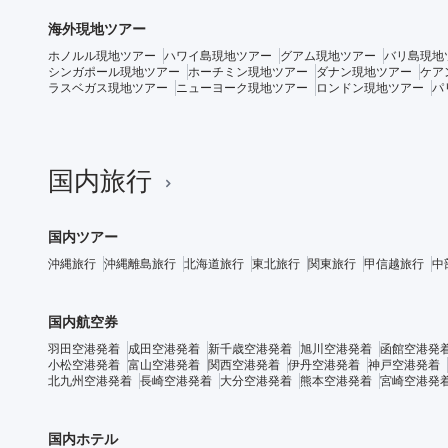
海外現地ツアー
ホノルル現地ツアー
ハワイ島現地ツアー
グアム現地ツアー
バリ島現地
シンガポール現地ツアー
ホーチミン現地ツアー
ダナン現地ツアー
ケア
ラスベガス現地ツアー
ニューヨーク現地ツアー
ロンドン現地ツアー
パ
国内旅行
国内ツアー
沖縄旅行
沖縄離島旅行
北海道旅行
東北旅行
関東旅行
甲信越旅行
中
国内航空券
羽田空港発着
成田空港発着
新千歳空港発着
旭川空港発着
函館空港発
小松空港発着
富山空港発着
関西空港発着
伊丹空港発着
神戸空港発着
北九州空港発着
長崎空港発着
大分空港発着
熊本空港発着
宮崎空港発
国内ホテル