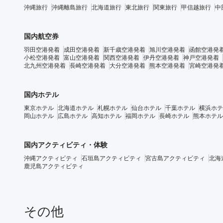
沖縄旅行
沖縄離島旅行
北海道旅行
東北旅行
関東旅行
甲信越旅行
中
国内航空券
羽田空港発着
成田空港発着
新千歳空港発着
旭川空港発着
函館空港発
小松空港発着
富山空港発着
関西空港発着
伊丹空港発着
神戸空港発着
北九州空港発着
長崎空港発着
大分空港発着
熊本空港発着
宮崎空港発
国内ホテル
東京ホテル
北海道ホテル
札幌ホテル
仙台ホテル
千葉ホテル
横浜ホテ
岡山ホテル
広島ホテル
高知ホテル
福岡ホテル
長崎ホテル
熊本ホテル
国内アクティビティ・体験
沖縄アクティビティ
石垣島アクティビティ
宮古島アクティビティ
北海
鹿児島アクティビティ
その他