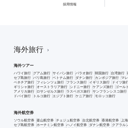
採用情報
海外旅行
海外ツアー
ハワイ旅行
グアム旅行
サイパン旅行
パラオ旅行
韓国旅行
台湾旅行
セブ島旅行
バリ島旅行
ベトナム旅行
ダナン旅行
カンボジア旅行
マレ
ベネチア旅行
フィレンツェ旅行
フランス旅行
イギリス旅行
ドイツ旅
ギリシャ旅行
オーストラリア旅行
シドニー旅行
ケアンズ旅行
ゴール
アメリカ旅行
ロサンゼルス旅行
ラスベガス旅行
サンフランシスコ旅行
ドバイ旅行
トルコ旅行
エジプト旅行
ケニア旅行
モロッコ旅行
海外航空券
ソウル航空券
釜山航空券
チェジュ航空券
台北航空券
香港航空券
上海
セブ島航空券
ホーチミン航空券
ハノイ航空券
ダナン航空券
クアラル