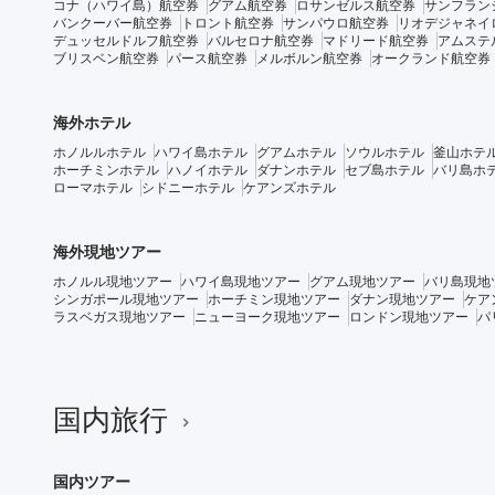
コナ（ハワイ島）航空券
グアム航空券
ロサンゼルス航空券
サンフラン
バンクーバー航空券
トロント航空券
サンパウロ航空券
リオデジャネイ
デュッセルドルフ航空券
バルセロナ航空券
マドリード航空券
アムステ
ブリスベン航空券
パース航空券
メルボルン航空券
オークランド航空券
海外ホテル
ホノルルホテル
ハワイ島ホテル
グアムホテル
ソウルホテル
釜山ホテ
ホーチミンホテル
ハノイホテル
ダナンホテル
セブ島ホテル
バリ島ホ
ローマホテル
シドニーホテル
ケアンズホテル
海外現地ツアー
ホノルル現地ツアー
ハワイ島現地ツアー
グアム現地ツアー
バリ島現地
シンガポール現地ツアー
ホーチミン現地ツアー
ダナン現地ツアー
ケア
ラスベガス現地ツアー
ニューヨーク現地ツアー
ロンドン現地ツアー
パ
国内旅行
国内ツアー