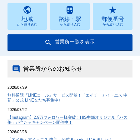
地域
路線・駅
郵便番号
から絞り込む
から絞り込む
から絞り込む
営業所一覧を表示
営業所からのお知らせ
2026/07/29
無料通話『LINEコール』サービス開始！「エイチ・アイ・エス 中
部」公式 LINE友だち募集中♪
2026/07/22
【Instagram】2.9万フォロワー様突破！HIS中部オリジナル「バス
缶」が当たるキャンペーン開催中！
2026/02/26
「エイチ・アイ・エス 中部」公式 threadsはじめました！