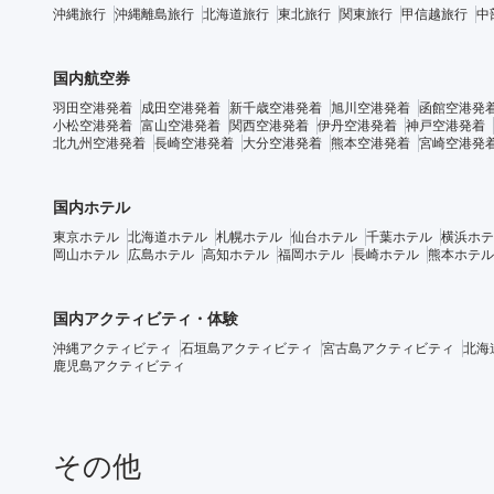
沖縄旅行
沖縄離島旅行
北海道旅行
東北旅行
関東旅行
甲信越旅行
中
国内航空券
羽田空港発着
成田空港発着
新千歳空港発着
旭川空港発着
函館空港発
小松空港発着
富山空港発着
関西空港発着
伊丹空港発着
神戸空港発着
北九州空港発着
長崎空港発着
大分空港発着
熊本空港発着
宮崎空港発
国内ホテル
東京ホテル
北海道ホテル
札幌ホテル
仙台ホテル
千葉ホテル
横浜ホテ
岡山ホテル
広島ホテル
高知ホテル
福岡ホテル
長崎ホテル
熊本ホテル
国内アクティビティ・体験
沖縄アクティビティ
石垣島アクティビティ
宮古島アクティビティ
北海
鹿児島アクティビティ
その他