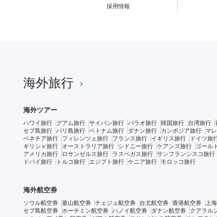
採用情報
海外旅行
海外ツアー
ハワイ旅行
グアム旅行
サイパン旅行
パラオ旅行
韓国旅行
台湾旅行
セブ島旅行
バリ島旅行
ベトナム旅行
ダナン旅行
カンボジア旅行
マレ
ベネチア旅行
フィレンツェ旅行
フランス旅行
イギリス旅行
ドイツ旅
ギリシャ旅行
オーストラリア旅行
シドニー旅行
ケアンズ旅行
ゴール
アメリカ旅行
ロサンゼルス旅行
ラスベガス旅行
サンフランシスコ旅行
ドバイ旅行
トルコ旅行
エジプト旅行
ケニア旅行
モロッコ旅行
海外航空券
ソウル航空券
釜山航空券
チェジュ航空券
台北航空券
香港航空券
上海
セブ島航空券
ホーチミン航空券
ハノイ航空券
ダナン航空券
クアラル