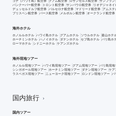
コナ（ハワイ島）航空券
グアム航空券
ロサンゼルス航空券
サンフラン
バンクーバー航空券
トロント航空券
サンパウロ航空券
リオデジャネイ
デュッセルドルフ航空券
バルセロナ航空券
マドリード航空券
アムステ
ブリスベン航空券
パース航空券
メルボルン航空券
オークランド航空券
海外ホテル
ホノルルホテル
ハワイ島ホテル
グアムホテル
ソウルホテル
釜山ホテ
ホーチミンホテル
ハノイホテル
ダナンホテル
セブ島ホテル
バリ島ホ
ローマホテル
シドニーホテル
ケアンズホテル
海外現地ツアー
ホノルル現地ツアー
ハワイ島現地ツアー
グアム現地ツアー
バリ島現地
シンガポール現地ツアー
ホーチミン現地ツアー
ダナン現地ツアー
ケア
ラスベガス現地ツアー
ニューヨーク現地ツアー
ロンドン現地ツアー
パ
国内旅行
国内ツアー