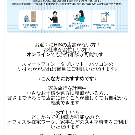
お近くにHISの店舗がない方！
お仕事がお忙しい方！
オンライン
でも旅行相談が可能です！
スマートフォン・タブレット・パソコンの
いずれかがあれば簡単にご利用いただけます♪
↓こんな方におすすめです↓
ー家族旅行を計画中ー
小さなお子様や遠方に親戚がいる方…
皆さまでそろって店舗に行くことが難しくても自宅から
相談できます！
ーお忙しい方ー
どこからでも相談が可能なので、
オフィスや在宅ワーク、家事などのスキマ時間をご利用
いただけます！