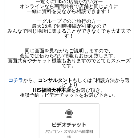
ー近くにHISの店舗がない方ー
オンラインなら画面共有で店舗と同じように
一緒に資料を見ながら相談できます！
ーグループでのご旅行の方ー
最大15名で同時接続が可能なので
みんなで同じ場所に集まることができなくでも大丈夫で
す！
同じ画面を見ながらご説明しますので、
会話では伝わらない情報もお伝え致します。
画面共有やチャット機能もありますのでとてもスムーズ
です。
コチラ
から、
コンサルタント
もしくは "相談方法から選
ぶ" より
HIS福岡天神本店
をお選び頂き、
相談予約→ビデオチャットをお選び下さい。