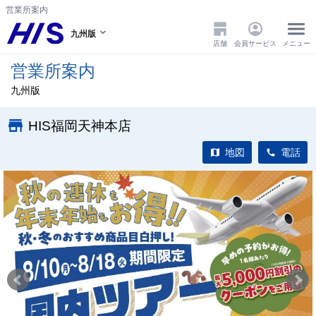
営業所案内
九州版
店舗
会員サービス
メニュー
営業所案内
九州版
HIS福岡天神本店
地図
電話