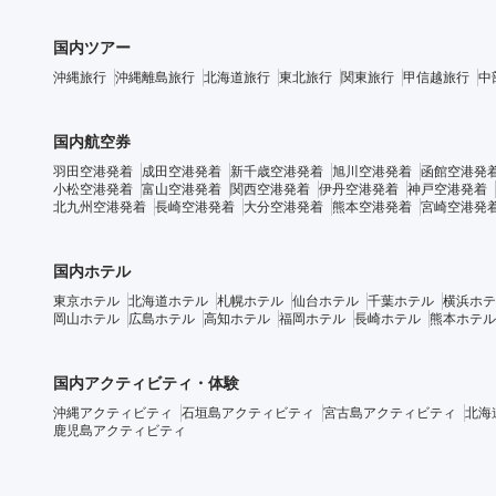
国内ツアー
沖縄旅行
沖縄離島旅行
北海道旅行
東北旅行
関東旅行
甲信越旅行
中
国内航空券
羽田空港発着
成田空港発着
新千歳空港発着
旭川空港発着
函館空港発
小松空港発着
富山空港発着
関西空港発着
伊丹空港発着
神戸空港発着
北九州空港発着
長崎空港発着
大分空港発着
熊本空港発着
宮崎空港発
国内ホテル
東京ホテル
北海道ホテル
札幌ホテル
仙台ホテル
千葉ホテル
横浜ホテ
岡山ホテル
広島ホテル
高知ホテル
福岡ホテル
長崎ホテル
熊本ホテル
国内アクティビティ・体験
沖縄アクティビティ
石垣島アクティビティ
宮古島アクティビティ
北海
鹿児島アクティビティ