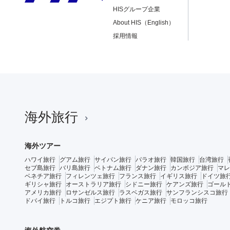
HISグループ企業
About HIS（English）
採用情報
海外旅行
海外ツアー
ハワイ旅行
グアム旅行
サイパン旅行
パラオ旅行
韓国旅行
台湾旅行
セブ島旅行
バリ島旅行
ベトナム旅行
ダナン旅行
カンボジア旅行
マレ
ベネチア旅行
フィレンツェ旅行
フランス旅行
イギリス旅行
ドイツ旅
ギリシャ旅行
オーストラリア旅行
シドニー旅行
ケアンズ旅行
ゴール
アメリカ旅行
ロサンゼルス旅行
ラスベガス旅行
サンフランシスコ旅行
ドバイ旅行
トルコ旅行
エジプト旅行
ケニア旅行
モロッコ旅行