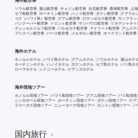
海外航空券
ソウル航空券
釜山航空券
チェジュ航空券
台北航空券
香港航空券
上海
セブ島航空券
ホーチミン航空券
ハノイ航空券
ダナン航空券
クアラル
コナ（ハワイ島）航空券
グアム航空券
ロサンゼルス航空券
サンフラン
バンクーバー航空券
トロント航空券
サンパウロ航空券
リオデジャネイ
デュッセルドルフ航空券
バルセロナ航空券
マドリード航空券
アムステ
ブリスベン航空券
パース航空券
メルボルン航空券
オークランド航空券
海外ホテル
ホノルルホテル
ハワイ島ホテル
グアムホテル
ソウルホテル
釜山ホテ
ホーチミンホテル
ハノイホテル
ダナンホテル
セブ島ホテル
バリ島ホ
ローマホテル
シドニーホテル
ケアンズホテル
海外現地ツアー
ホノルル現地ツアー
ハワイ島現地ツアー
グアム現地ツアー
バリ島現地
シンガポール現地ツアー
ホーチミン現地ツアー
ダナン現地ツアー
ケア
ラスベガス現地ツアー
ニューヨーク現地ツアー
ロンドン現地ツアー
パ
国内旅行