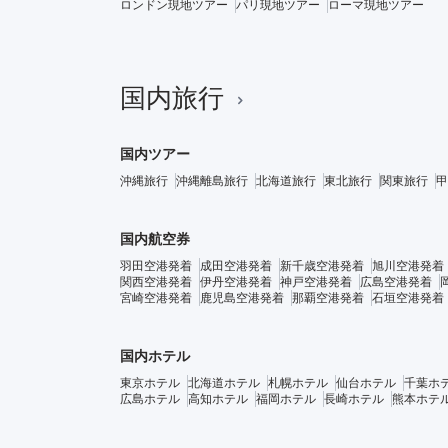
ロンドン現地ツアー
パリ現地ツアー
ローマ現地ツアー
国内旅行
国内ツアー
沖縄旅行
沖縄離島旅行
北海道旅行
東北旅行
関東旅行
甲
国内航空券
羽田空港発着
成田空港発着
新千歳空港発着
旭川空港発着
関西空港発着
伊丹空港発着
神戸空港発着
広島空港発着
宮崎空港発着
鹿児島空港発着
那覇空港発着
石垣空港発着
国内ホテル
東京ホテル
北海道ホテル
札幌ホテル
仙台ホテル
千葉ホ
広島ホテル
高知ホテル
福岡ホテル
長崎ホテル
熊本ホテ