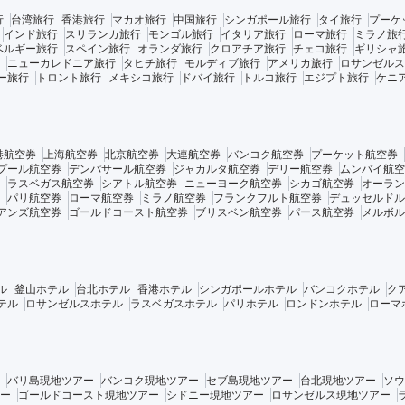
行
台湾旅行
香港旅行
マカオ旅行
中国旅行
シンガポール旅行
タイ旅行
プーケ
インド旅行
スリランカ旅行
モンゴル旅行
イタリア旅行
ローマ旅行
ミラノ旅
ベルギー旅行
スペイン旅行
オランダ旅行
クロアチア旅行
チェコ旅行
ギリシャ
ニューカレドニア旅行
タヒチ旅行
モルディブ旅行
アメリカ旅行
ロサンゼルス
ー旅行
トロント旅行
メキシコ旅行
ドバイ旅行
トルコ旅行
エジプト旅行
ケニ
港航空券
上海航空券
北京航空券
大連航空券
バンコク航空券
プーケット航空券
プール航空券
デンパサール航空券
ジャカルタ航空券
デリー航空券
ムンバイ航空
ラスベガス航空券
シアトル航空券
ニューヨーク航空券
シカゴ航空券
オーラン
パリ航空券
ローマ航空券
ミラノ航空券
フランクフルト航空券
デュッセルドル
アンズ航空券
ゴールドコースト航空券
ブリスベン航空券
パース航空券
メルボル
ル
釜山ホテル
台北ホテル
香港ホテル
シンガポールホテル
バンコクホテル
ク
テル
ロサンゼルスホテル
ラスベガスホテル
パリホテル
ロンドンホテル
ローマ
バリ島現地ツアー
バンコク現地ツアー
セブ島現地ツアー
台北現地ツアー
ソウ
ー
ゴールドコースト現地ツアー
シドニー現地ツアー
ロサンゼルス現地ツアー