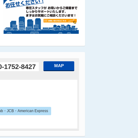
0-1752-8427
MAP
b・JCB・American Express