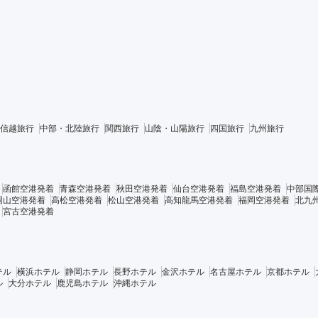
信越旅行
中部・北陸旅行
関西旅行
山陰・山陽旅行
四国旅行
九州旅行
函館空港発着
青森空港発着
秋田空港発着
仙台空港発着
福島空港発着
中部国
岡山空港発着
高松空港発着
松山空港発着
高知龍馬空港発着
福岡空港発着
北九
宮古空港発着
テル
横浜ホテル
静岡ホテル
長野ホテル
金沢ホテル
名古屋ホテル
京都ホテル
ル
大分ホテル
鹿児島ホテル
沖縄ホテル