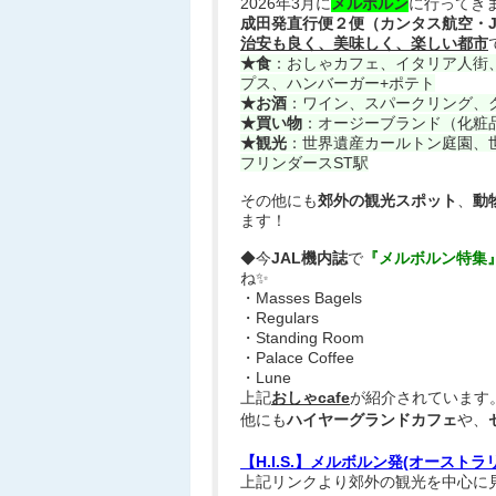
2026年3月に
メルボルン
に行ってき
成田発直行便２便（カンタス航空・J
治安も良く、美味しく、楽しい都市
★食
：おしゃカフェ、イタリア人街
プス、ハンバーガー+ポテト
★お酒
：ワイン、スパークリング、
★買い物
：オージーブランド（化粧品
★観光
：世界遺産カールトン庭園、
フリンダースST駅
その他にも
郊外の観光スポット
、
動
ます！
◆今
JAL機内誌
で
『メルボルン特集
ね✨
・Masses Bagels
・Regulars
・Standing Room
​・Palace Coffee
・Lune
上記
おしゃcafe
が紹介されています
他にも
ハイヤーグランドカフェ
や、
【H.I.S.】メルボルン発(オース
上記リンクより郊外の観光を中心に