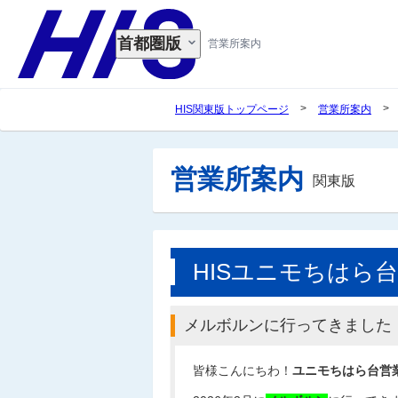
首都圏版
営業所案内
>
>
HIS関東版トップページ
営業所案内
営業所案内
関東版
HISユニモちはら台
メルボルンに行ってきました
皆様こんにちわ！
ユニモちはら台営