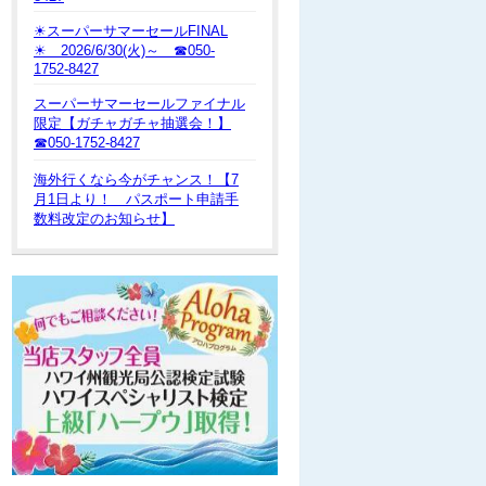
☀スーパーサマーセールFINAL
☀ 2026/6/30(火)～ ☎050-
1752-8427
スーパーサマーセールファイナル
限定【ガチャガチャ抽選会！】
☎050-1752-8427
海外行くなら今がチャンス！【7
月1日より！ パスポート申請手
数料改定のお知らせ】