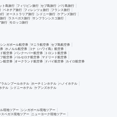
ット島旅行
フィリピン旅行
セブ島旅行
バリ島旅行
行
ベネチア旅行
フィレンツェ旅行
フランス旅行
旅行
オーストラリア旅行
シドニー旅行
ケアンズ旅行
旅行
ラスベガス旅行
サンフランシスコ旅行
ア旅行
モロッコ旅行
シンガポール航空券
マニラ航空券
セブ島航空券
券
ホノルル航空券
コナ（ハワイ島）航空券
ド航空券
バンクーバー航空券
トロント航空券
フ航空券
バルセロナ航空券
マドリード航空券
ン航空券
オークランド航空券
ドバイ航空券
カイロ航空券
アラルンプールホテル
ホーチミンホテル
ハノイホテル
ホテル
シドニーホテル
ケアンズホテル
ル現地ツアー
シンガポール現地ツアー
ラスベガス現地ツアー
ニューヨーク現地ツアー