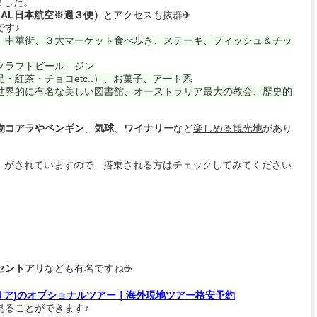
ました。
AL日本航空※週３便）
とアクセスも抜群✈
です♪
、中華街、３大マーケット食べ歩き、ステーキ、フィッシュ＆チッ
クラフトビール、ジン
・紅茶・チョコetc..）、お菓子、アート系
世界的に有名な美しい図書館、オーストラリア最大の教会、歴史的
物コアラやペンギン
、
気球
、
ワイナリー
など
楽しめる観光地
があり
』
がされていますので、搭乗される方はチェックしてみてください
。
セントアリ
なども有名ですね☕
トラリア)のオプショナルツアー｜海外現地ツアー格安予約
見ることができます♪