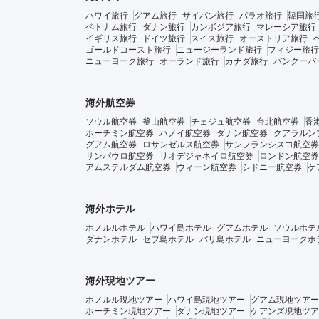
ハワイ旅行
グアム旅行
サイパン旅行
パラオ旅行
韓国旅
ベトナム旅行
ダナン旅行
カンボジア旅行
マレーシア旅行
イギリス旅行
ドイツ旅行
スイス旅行
オーストリア旅行
ゴールドコースト旅行
ニュージーランド旅行
フィジー旅行
ニューヨーク旅行
オーランド旅行
カナダ旅行
バンクーバ
海外航空券
ソウル航空券
釜山航空券
チェジュ航空券
台北航空券
香
ホーチミン航空券
ハノイ航空券
ダナン航空券
クアラルン
グアム航空券
ロサンゼルス航空券
サンフランシスコ航空券
サンパウロ航空券
リオデジャネイロ航空券
ロンドン航空券
アムステルダム航空券
ウィーン航空券
シドニー航空券
ケ
海外ホテル
ホノルルホテル
ハワイ島ホテル
グアムホテル
ソウルホテ
ダナンホテル
セブ島ホテル
バリ島ホテル
ニューヨークホ
海外現地ツアー
ホノルル現地ツアー
ハワイ島現地ツアー
グアム現地ツアー
ホーチミン現地ツアー
ダナン現地ツアー
ケアンズ現地ツア