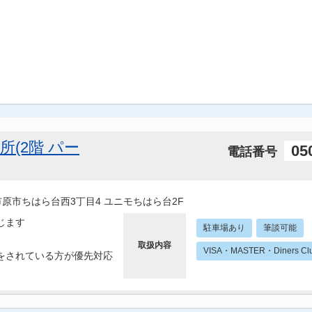
所(2階 パー
05
電話番号
葉県市原市ちはら台西3丁目4 ユニモちはら台2F
じます
駐車場あり
筆談可能
取扱内容
VISA・MASTER・Diners Clu
をされている方が優先対応