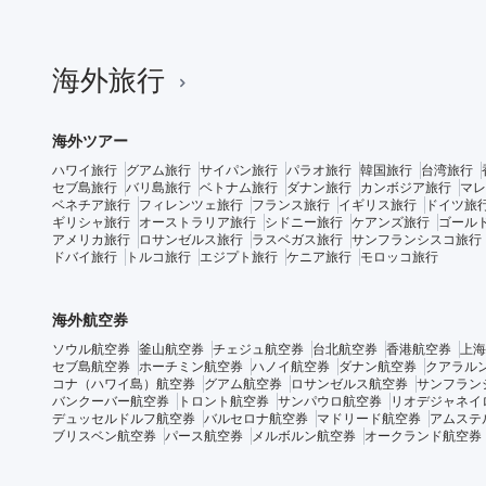
海外旅行
海外ツアー
ハワイ旅行
グアム旅行
サイパン旅行
パラオ旅行
韓国旅行
台湾旅行
セブ島旅行
バリ島旅行
ベトナム旅行
ダナン旅行
カンボジア旅行
マレ
ベネチア旅行
フィレンツェ旅行
フランス旅行
イギリス旅行
ドイツ旅
ギリシャ旅行
オーストラリア旅行
シドニー旅行
ケアンズ旅行
ゴール
アメリカ旅行
ロサンゼルス旅行
ラスベガス旅行
サンフランシスコ旅行
ドバイ旅行
トルコ旅行
エジプト旅行
ケニア旅行
モロッコ旅行
海外航空券
ソウル航空券
釜山航空券
チェジュ航空券
台北航空券
香港航空券
上海
セブ島航空券
ホーチミン航空券
ハノイ航空券
ダナン航空券
クアラル
コナ（ハワイ島）航空券
グアム航空券
ロサンゼルス航空券
サンフラン
バンクーバー航空券
トロント航空券
サンパウロ航空券
リオデジャネイ
デュッセルドルフ航空券
バルセロナ航空券
マドリード航空券
アムステ
ブリスベン航空券
パース航空券
メルボルン航空券
オークランド航空券