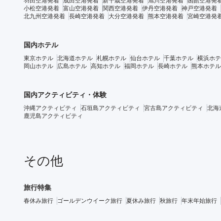
羽田空港発着
成田空港発着
新千歳空港発着
旭川空港発着
函館空港発
小松空港発着
富山空港発着
関西空港発着
伊丹空港発着
神戸空港発着
北九州空港発着
長崎空港発着
大分空港発着
熊本空港発着
宮崎空港発
国内ホテル
東京ホテル
北海道ホテル
札幌ホテル
仙台ホテル
千葉ホテル
横浜ホテ
岡山ホテル
広島ホテル
高知ホテル
福岡ホテル
長崎ホテル
熊本ホテル
国内アクティビティ・体験
沖縄アクティビティ
石垣島アクティビティ
宮古島アクティビティ
北海
鹿児島アクティビティ
その他
旅行特集
春休み旅行
ゴールデンウイーク旅行
夏休み旅行
秋旅行
年末年始旅行