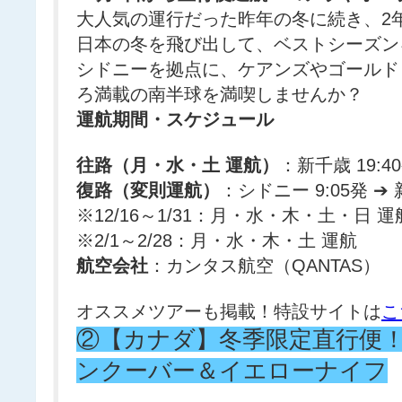
大人気の運行だった昨年の冬に続き、2
日本の冬を飛び出して、ベストシーズン
シドニーを拠点に、ケアンズやゴールド
ろ満載の南半球を満喫しませんか？
運航期間・スケジュール
往路（月・水・土 運航）
：新千歳 19:4
復路（変則運航）
：シドニー 9:05発 ➔ 
※12/16～1/31：月・水・木・土・日 運
※2/1～2/28：月・水・木・土 運航
航空会社
：カンタス航空（QANTAS）
オススメツアーも掲載！特設サイトは
こ
②【カナダ】冬季限定直行便
ンクーバー＆イエローナイフ