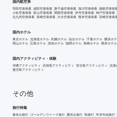
国内航空券
羽田空港発着
成田空港発着
新千歳空港発着
旭川空港発着
函館空港発
小松空港発着
富山空港発着
関西空港発着
伊丹空港発着
神戸空港発着
北九州空港発着
長崎空港発着
大分空港発着
熊本空港発着
宮崎空港発
国内ホテル
東京ホテル
北海道ホテル
札幌ホテル
仙台ホテル
千葉ホテル
横浜ホテ
岡山ホテル
広島ホテル
高知ホテル
福岡ホテル
長崎ホテル
熊本ホテル
国内アクティビティ・体験
沖縄アクティビティ
石垣島アクティビティ
宮古島アクティビティ
北海
鹿児島アクティビティ
その他
旅行特集
春休み旅行
ゴールデンウイーク旅行
夏休み旅行
秋旅行
年末年始旅行