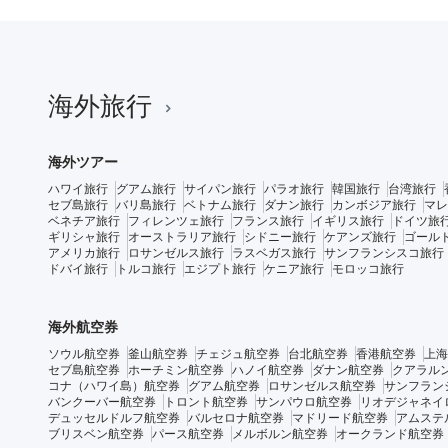
海外旅行
海外ツアー
ハワイ旅行
グアム旅行
サイパン旅行
パラオ旅行
韓国旅行
台湾旅行
セブ島旅行
バリ島旅行
ベトナム旅行
ダナン旅行
カンボジア旅行
マレ
ベネチア旅行
フィレンツェ旅行
フランス旅行
イギリス旅行
ドイツ旅
ギリシャ旅行
オーストラリア旅行
シドニー旅行
ケアンズ旅行
ゴール
アメリカ旅行
ロサンゼルス旅行
ラスベガス旅行
サンフランシスコ旅行
ドバイ旅行
トルコ旅行
エジプト旅行
ケニア旅行
モロッコ旅行
海外航空券
ソウル航空券
釜山航空券
チェジュ航空券
台北航空券
香港航空券
上海
セブ島航空券
ホーチミン航空券
ハノイ航空券
ダナン航空券
クアラル
コナ（ハワイ島）航空券
グアム航空券
ロサンゼルス航空券
サンフラン
バンクーバー航空券
トロント航空券
サンパウロ航空券
リオデジャネイ
デュッセルドルフ航空券
バルセロナ航空券
マドリード航空券
アムステ
ブリスベン航空券
パース航空券
メルボルン航空券
オークランド航空券